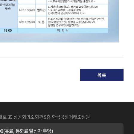
목록
대로 39 상공회의소회관 9층 한국공정거래조정원
1490(유료, 통화료 발신자 부담)