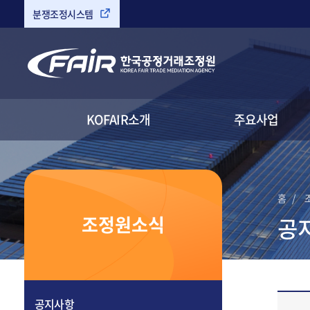
분쟁조정시스템
검색
KOFAIR소개
주요사업
홈
조정원소식
공
링크복사
인쇄하기
공지사항