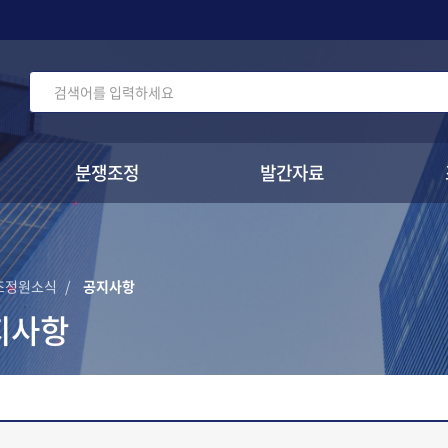
주메뉴 바로가기
본문 바로가기
확대
축소
분쟁조정
발간자료
전체메뉴 열기/닫기
조정원소식
공지사항
지사항