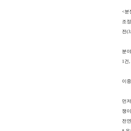
<분
조정
전(
분야
1건
이중
먼저
쟁이
전연
* 온