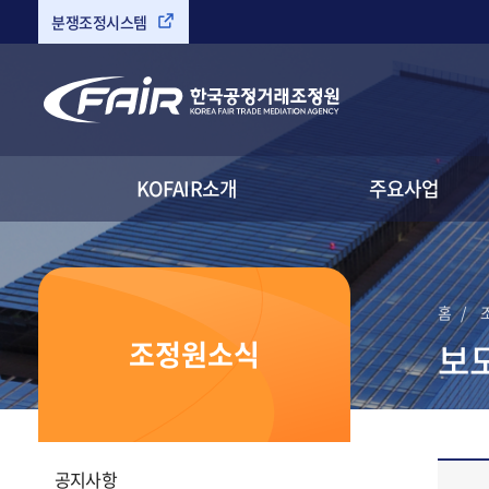
분쟁조정시스템
검색
KOFAIR소개
주요사업
홈
조정원소식
보
링크복사
인쇄하기
공지사항