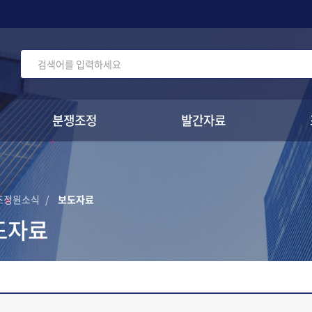
주메뉴 바로가기
본문 바로가기
확대
축소
분쟁조정
발간자료
전체메뉴 열기/닫기
조정원소식
보도자료
도자료