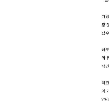
가맹
장 
접수
하도
와 
택건
약관
이 
9%