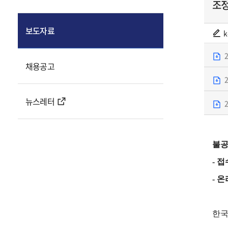
조정
보도자료
k
채용공고
뉴스레터
불공
- 접
- 
한국