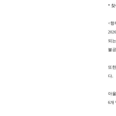
* 찾
<향
20
되는
불공
또한
다.
아울
6개