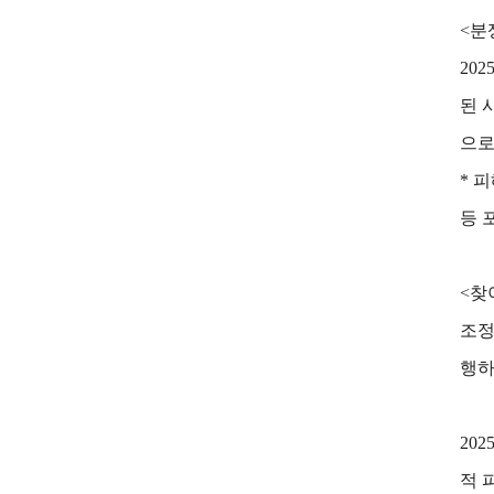
<분
20
된 
으로
* 
등 
<찾
조정
행하
20
적 