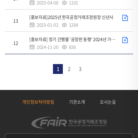
2025-04-08
1101
수
:
조
첨
[홍보자료]2025년 한국공정거래조정원장 신년사
회
13
부
2025-01-02
1264
수
파
:
조
일
첨
[홍보자료] 정기 간행물 '공정한 동행' 2024년 가을·겨울호
회
12
부
2024-11-20
836
수
파
:
일
1
2
3
개인정보처리방침
기관소개
오시는길