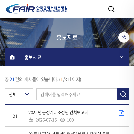
홍보자료
홍보자료
게
시
총
21
건의 게시물이 있습니다.
(
1
/3 페이지)
판
검
리
전체
색
스
트
조
첨
2025년 공정거래조정원 연차보고서
내
회
21
부
2026-07-15
100
수
역
파
:
조
표
일
[언론보도](신년특별인터뷰)"분쟁 최다기업 쿠팡…거래구조·시스템 돌아볼 필요 있다"