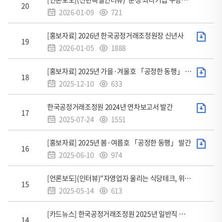
회
20
-
2026-01-09
721
수
번
:
조
호,
첨
[홍보자료] 2026년 한국공정거래조정원장 신년사
회
19
제
부
2026-01-05
1888
수
파
목,
:
조
일
첨
[홍보자료] 2025년 가을·겨울호 「공정한 동행」 발간
작
회
18
부
2025-12-10
633
성
수
파
일,
:
조
일
첨
한국공정거래조정원 2024년 연차보고서 발간
조
회
17
부
2025-07-24
1551
회
수
파
:
조
수
일
첨
[홍보자료] 2025년 봄·여름호 「공정한 동행」 발간
회
16
로
부
2025-06-10
974
수
구
파
:
조
성
일
[언론보도](인터뷰)"자영업자 울리는 식당테크, 위약금 분쟁 소송없이 신속 조정"
회
15
2025-05-14
613
수
:
조
[카드뉴스] 한국공정거래조정원 2025년 일반직 직원 채용 공고(~4.15. 12:00)
회
14